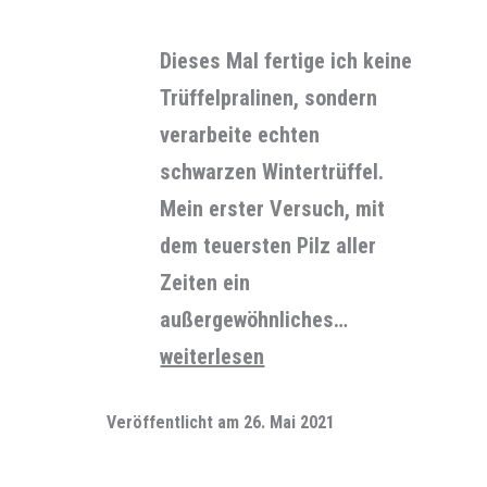
Dieses Mal fertige ich keine
Trüffelpralinen, sondern
verarbeite echten
schwarzen Wintertrüffel.
Mein erster Versuch, mit
dem teuersten Pilz aller
Zeiten ein
außergewöhnliches…
Trüffel
weiterlesen
mal
Veröffentlicht am
26. Mai 2021
ganz
anders