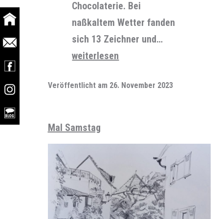
Chocolaterie. Bei
naßkaltem Wetter fanden
sich 13 Zeichner und…
ä
weiterlesen
tännschen
Veröffentlicht am
26. November 2023
please
Mal Samstag