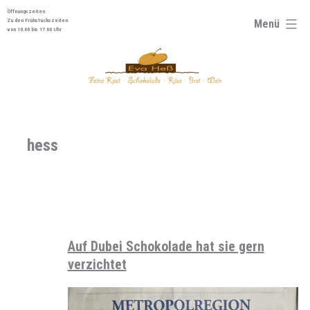
Zum
Öffnungszeiten
Menü
Zu den Frühstückszeiten
Inhalt
von 10.00 bis 17.00 Uhr
springen
hess
Auf Dubei Schokolade hat sie gern
verzichtet