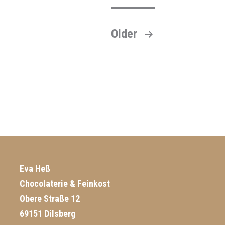
Seitennummerierung
Older
der
Beiträge
Eva Heß
Chocolaterie & Feinkost
Obere Straße 12
69151 Dilsberg