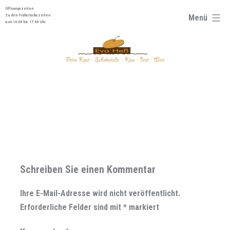
Zum
Öffnungszeiten
Menü
Zu den Frühstückszeiten
Inhalt
von 10.00 bis 17.00 Uhr
springen
Schreiben Sie einen Kommentar
Ihre E-Mail-Adresse wird nicht veröffentlicht.
Erforderliche Felder sind mit
*
markiert