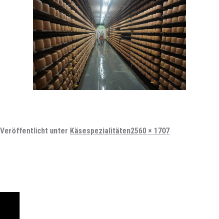
Vollständige
Veröffentlicht unter
Käsespezialitäten
2560 × 1707
Größe