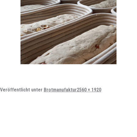
Vollständige
Veröffentlicht unter
Brotmanufaktur
2560 × 1920
Größe