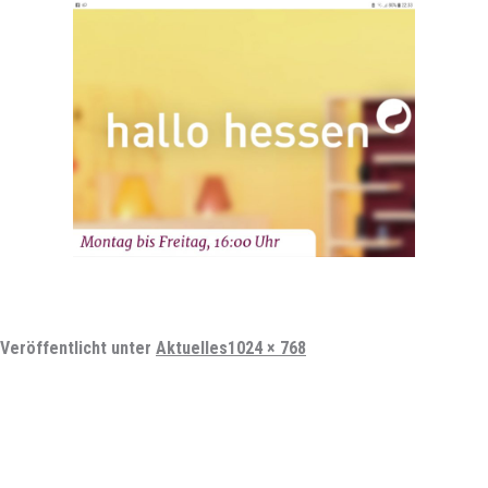
Vollständige
Veröffentlicht unter
Aktuelles
1024 × 768
Größe